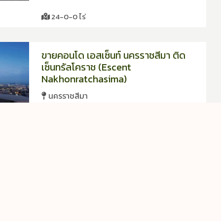
24-0-0 ไร่
ขายคอนโด เอสเซ็นท์ นครราชสีมา ติด
เซ็นทรัลโคราช (Escent
Nakhonratchasima)
นครราชสีมา
คอนโด Escent Nakhonratchasima (เอสเซ็นท์
00 บาท
นครราชสีมา) คอนโด High Rise จาก CPN เดินทาง
สะดวก เข้า-ออกได..
55.41 ตรม
ขายบ้านเดี่ยว โครงการ ดิไอคอน 2 บ้าน
กล้วย (The Icon 2 Baan-Kluai)