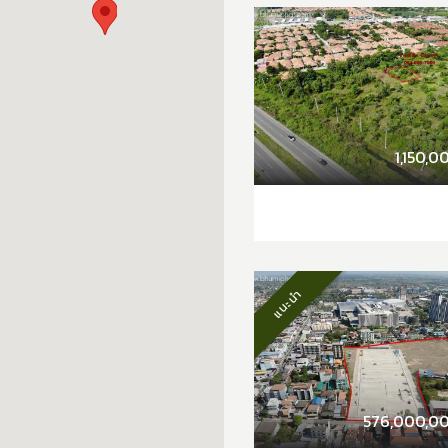
1,150,0
แนะนำ
576,000,0